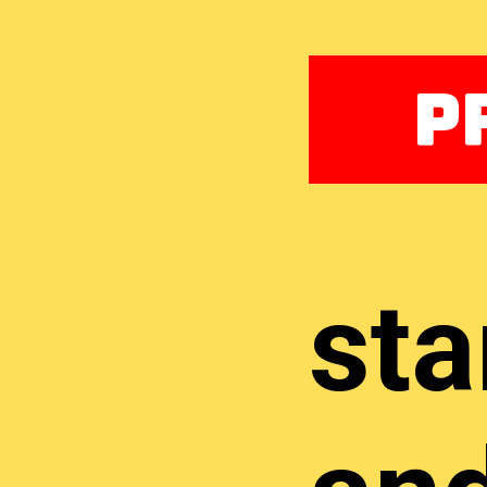
P
sta