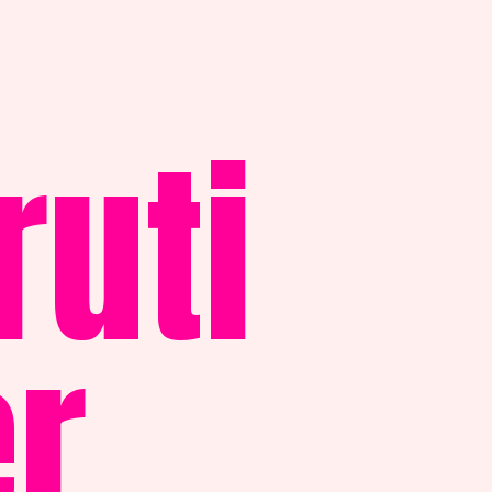
uti
er