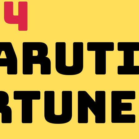
24
arut
rtun