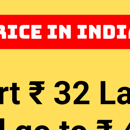
rice in Indi
rt ₹ 32 L