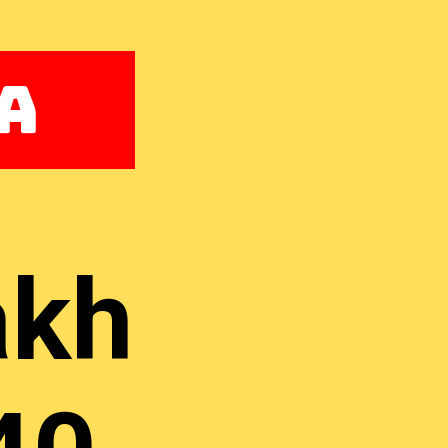
a
akh